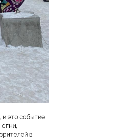
 и это событие
 огни,
зрителей в